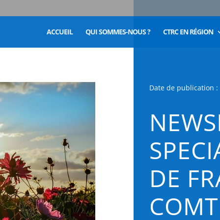
ACCUEIL
QUI SOMMES-NOUS ?
CTRC EN RÉGION
Date de publication :
NEWS
SPECI
DE FR
COMT