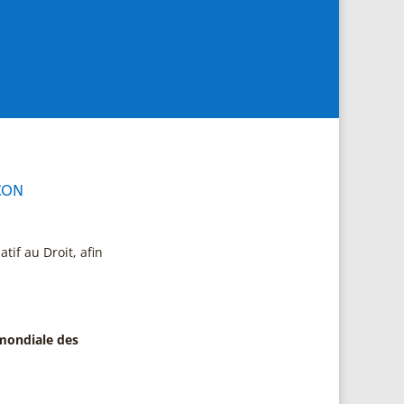
ÇON
if au Droit, afin
 mondiale des