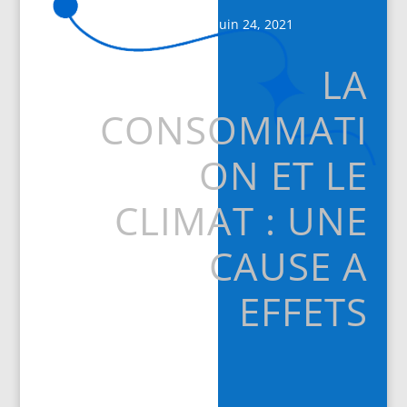
Date de publication : juin 24, 2021
LA
CONSOMMATI
ON ET LE
CLIMAT : UNE
CAUSE A
EFFETS