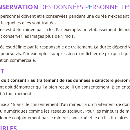
NSERVATION
DES DONNÉES P
E
RSONNELLE
 personnel doivent être conservées pendant une durée n’excédant 
 lesquelles elles sont traitées.
rée est déterminée par la loi. Par exemple, un établissement dispo
t conserver les images plus de 1 mois.
rée est définie par le responsable de traitement. La durée dépendr
 poursuivis. Par exemple : suppression d’un fichier de prospect qui
ation commerciale.
T
 doit consentir au traitement de ses données à caractère person
t doit démontrer qu’il a bien recueilli un consentement. Bien ent
t à tout moment.
a fixé à 15 ans, le consentement d’un mineur à un traitement de do
 du numériques comme les réseaux sociaux . Pour les mineurs de mo
onné conjointement par le mineur concerné et le ou les titulaires d
IBLES