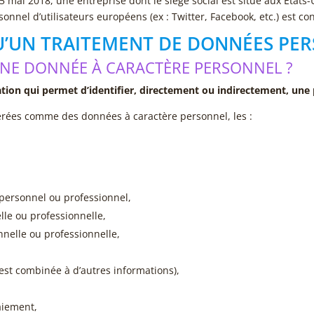
 mai 2018, une entreprise dont le siège social est situé aux Etats-U
onnel d’utilisateurs européens (ex : Twitter, Facebook, etc.) est c
U’UN TRAITEMENT DE DONNÉES PE
UNE DONNÉE À CARACTÈRE PERSONNEL ?
tion qui permet d’identifier, directement ou indirectement, une
ées comme des données à caractère personnel, les :
ersonnel ou professionnel,
le ou professionnelle,
nelle ou professionnelle,
 est combinée à d’autres informations),
aiement,