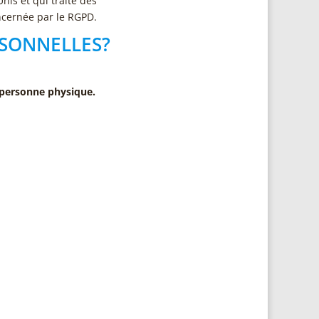
nis et qui traite des
oncernée par le RGPD.
RSONNELLES?
 personne physique.