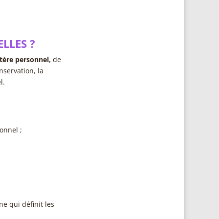
LLES ?
tère personnel,
de
nservation, la
l.
onnel ;
e qui définit les