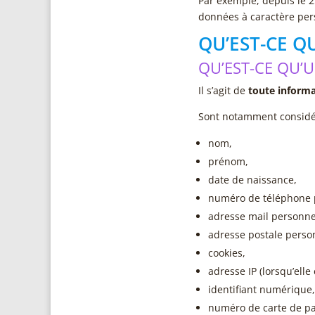
Par exemple, depuis le 25
données à caractère pers
QU’EST-CE Q
QU’EST-CE QU’
Il s’agit de
toute informa
Sont notamment considér
nom,
prénom,
date de naissance,
numéro de téléphone p
adresse mail personnel
adresse postale person
cookies,
adresse IP (lorsqu’elle
identifiant numérique,
numéro de carte de p