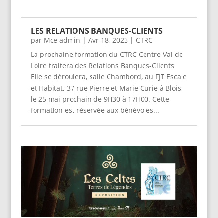
LES RELATIONS BANQUES-CLIENTS
par
Mce admin
|
Avr 18, 2023
|
CTRC
La prochaine formation du CTRC Centre-Val de
Loire traitera des Relations Banques-Clients
Elle se déroulera, salle Chambord, au FJT Escale
et Habitat, 37 rue Pierre et Marie Curie à Blois,
le 25 mai prochain de 9H30 à 17H00. Cette
formation est réservée aux bénévoles...