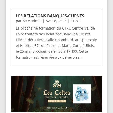
LES RELATIONS BANQUES-CLIENTS
par
Mce admin
|
Avr 18, 2023
|
CTRC
La prochaine formation du CTRC Centre-Val de
Loire traitera des Relations Banques-Clients
Elle se déroulera, salle Chambord, au FJT Escale
et Habitat, 37 rue Pierre et Marie Curie à Blois,
le 25 mai prochain de 9H30 à 17H00. Cette
formation est réservée aux bénévoles...