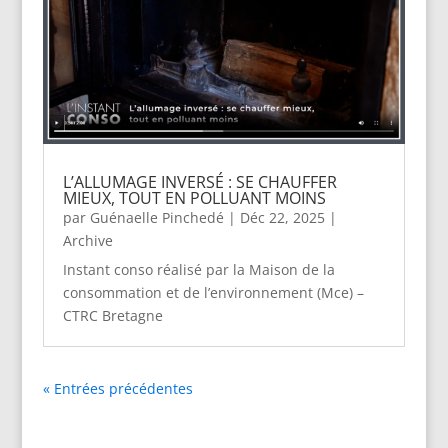
L’ALLUMAGE INVERSÉ : SE CHAUFFER
MIEUX, TOUT EN POLLUANT MOINS
par
Guénaelle Pinchedé
|
Déc 22, 2025
|
Archive
Instant conso réalisé par la Maison de la
consommation et de l’environnement (Mce) –
CTRC Bretagne
« Entrées précédentes