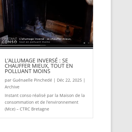
L’ALLUMAGE INVERSÉ : SE
CHAUFFER MIEUX, TOUT EN
POLLUANT MOINS
par
Guénaelle Pinchedé
|
Déc 22, 2025
|
Archive
Instant conso réalisé par la Maison de la
consommation et de l’environnement
(Mce) – CTRC Bretagne