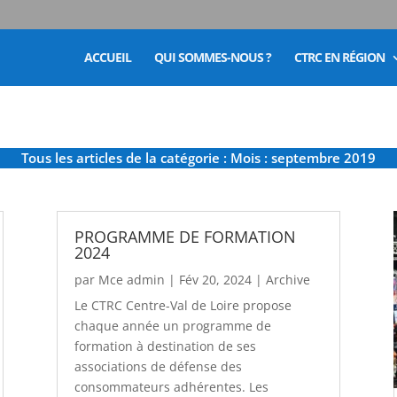
ACCUEIL
QUI SOMMES-NOUS ?
CTRC EN RÉGION
Tous les articles de la catégorie : Mois :
septembre 2019
PROGRAMME DE FORMATION
2024
par
Mce admin
|
Fév 20, 2024
|
Archive
Le CTRC Centre-Val de Loire propose
chaque année un programme de
formation à destination de ses
associations de défense des
consommateurs adhérentes. Les