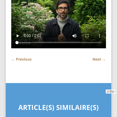
←
Previous
Next
→
ARTICLE(S) SIMILAIRE(S)