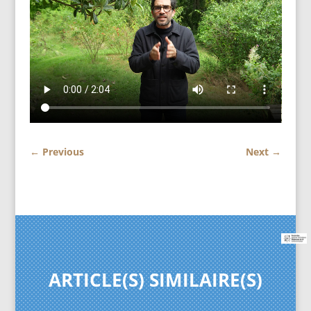
←
Previous
Next
→
ARTICLE(S) SIMILAIRE(S)