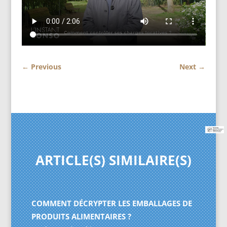
←
Previous
Next
→
ARTICLE(S) SIMILAIRE(S)
COMMENT DÉCRYPTER LES EMBALLAGES DE
PRODUITS ALIMENTAIRES ?